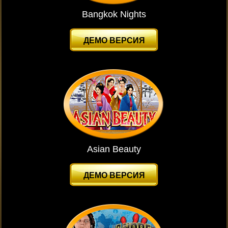
Bangkok Nights
ДЕМО ВЕРСИЯ
Asian Beauty
ДЕМО ВЕРСИЯ