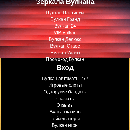
Зеркала Вулкана
Вулкан Платинум
Вулкан Гранд
Вулкан 24
VIP Vulkan
Вулкан Делюкс
Вулкан Старс
Вулкан Удачи
Промокод Вулкан
Вход
Вулкан автоматы 777
Игровые слоты
Однорукие бандиты
Скачать
Отзывы
Вулкан казино
Гейминаторы
Вулкан игры