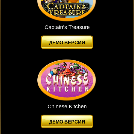
Captain’s Treasure
ДЕМО ВЕРСИЯ
Chinese Kitchen
ДЕМО ВЕРСИЯ