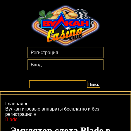
Регистрация
Вход
Главная
»
Вулкан игровые аппараты бесплатно и без
регистрации
»
Blade
Эмулятор слота Blade в