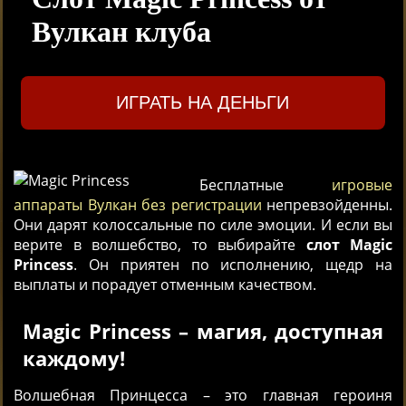
Вулкан клуба
ИГРАТЬ НА ДЕНЬГИ
Бесплатные
игровые
аппараты Вулкан без регистрации
непревзойденны.
Они дарят колоссальные по силе эмоции. И если вы
верите в волшебство, то выбирайте
слот Magic
Princess
. Он приятен по исполнению, щедр на
выплаты и порадует отменным качеством.
Magic Princess – магия, доступная
каждому!
Волшебная Принцесса – это главная героиня