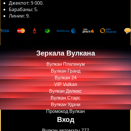
Джекпот: 9 000.
Барабаны: 5.
Линии: 9.
Зеркала Вулкана
Вулкан Платинум
Вулкан Гранд
Вулкан 24
VIP Vulkan
Вулкан Делюкс
Вулкан Старс
Вулкан Удачи
Промокод Вулкан
Вход
Вулкан автоматы 777