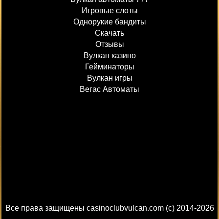
Игровые слоты
Однорукие бандиты
Скачать
Отзывы
Вулкан казино
Гейминаторы
Вулкан игры
Вегас Автоматы
Все права защищены casinoclubvulcan.com (c) 2014-2026