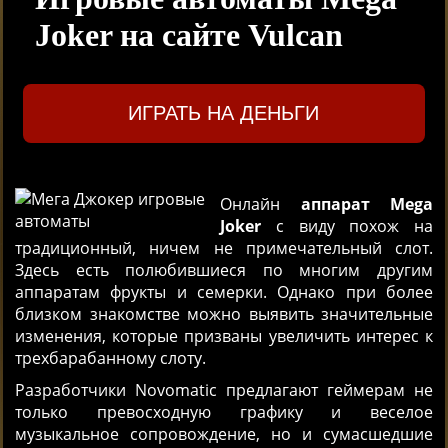
Joker на сайте Vulcan
ИГРАТЬ НА ДЕНЬГИ
Онлайн
аппарат Mega
Joker
с виду похож на
традиционный, ничем не примечательный слот.
Здесь есть полюбившиеся по многим другим
аппаратам фрукты и семерки. Однако при более
близком знакомстве можно выявить значительные
изменения, которые призваны увеличить интерес к
трехбарабанному слоту.
Разработчики Novomatic предлагают геймерам не
только превосходную графику и веселое
музыкальное сопровождение, но и сумасшедшие