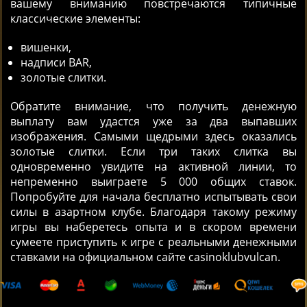
вашему вниманию повстречаются типичные
классические элементы:
вишенки,
надписи BAR,
золотые слитки.
Обратите внимание, что получить денежную
выплату вам удастся уже за два выпавших
изображения. Самыми щедрыми здесь оказались
золотые слитки. Если три таких слитка вы
одновременно увидите на активной линии, то
непременно выиграете 5 000 общих ставок.
Попробуйте для начала бесплатно испытывать свои
силы в азартном клубе. Благодаря такому режиму
игры вы наберетесь опыта и в скором времени
сумеете приступить к игре с реальными денежными
ставками на официальном сайте casinoklubvulcan.