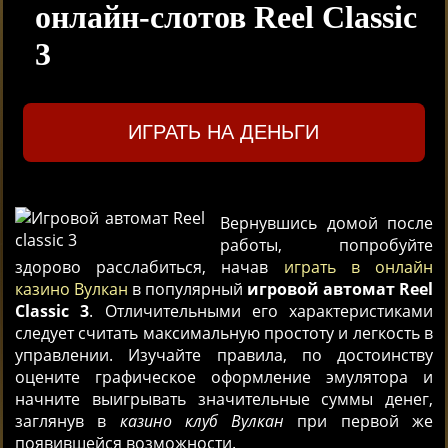
онлайн-слотов Reel Classic
3
ИГРАТЬ НА ДЕНЬГИ
Вернувшись домой после
работы, попробуйте
здорово расслабиться, начав
играть в онлайн
казино Вулкан
в популярный
игровой автомат Reel
Classic 3
. Отличительными его характеристиками
следует считать максимальную простоту и легкость в
управлении. Изучайте правила, по достоинству
оцените графическое оформление эмулятора и
начните выигрывать значительные суммы денег,
заглянув в
казино клуб Вулкан
при первой же
появившейся возможности.