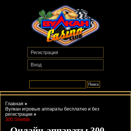
Регистрация
Вход
Главная
»
Вулкан игровые аппараты бесплатно и без
регистрации
»
300 Shields
Онлайн-аппараты 300