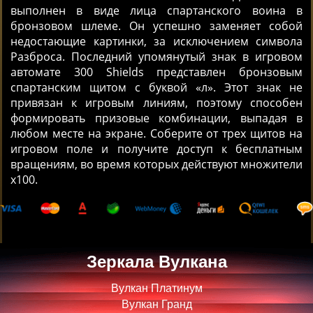
выполнен в виде лица спартанского воина в
бронзовом шлеме. Он успешно заменяет собой
недостающие картинки, за исключением символа
Разброса. Последний упомянутый знак в игровом
автомате 300 Shields представлен бронзовым
спартанским щитом с буквой «л». Этот знак не
привязан к игровым линиям, поэтому способен
формировать призовые комбинации, выпадая в
любом месте на экране. Соберите от трех щитов на
игровом поле и получите доступ к бесплатным
вращениям, во время которых действуют множители
х100.
Зеркала Вулкана
Вулкан Платинум
Вулкан Гранд