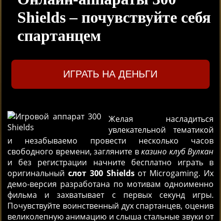
Shields – почувствуйте себя
спартанцем
ИГРАТЬ НА ДЕНЬГИ
Желая насладиться
увлекательной тематикой
и незабываемо провести несколько часов
свободного времени, загляните в
казино клуб Вулкан
и без регистрации начните бесплатно играть в
оригинальный
слот 300 Shields
от Microgaming. Их
демо-версия разработана по мотивам одноименно
фильма и захватывает с первых секунд игры.
Почувствуйте воинственный дух спартанцев, оценив
великолепную анимацию и слыша стальные звуки от