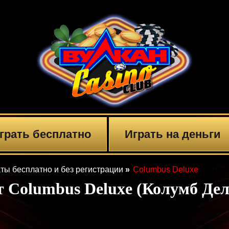
грать бесплатно
Играть на деньги
ты бесплатно и без регистрации
»
Columbus Deluxe
т Columbus Deluxe (Колумб Де