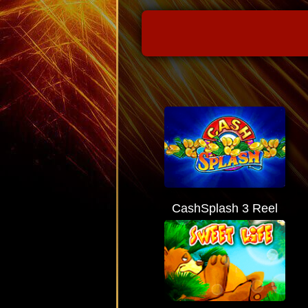
Закрыть [X]
CashSplash 3 Reel