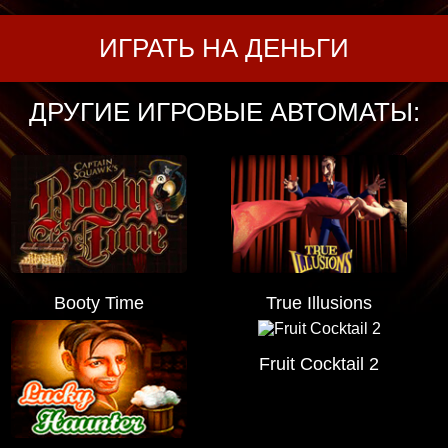
ИГРАТЬ НА ДЕНЬГИ
ДРУГИЕ ИГРОВЫЕ АВТОМАТЫ:
Booty Time
True Illusions
Fruit Cocktail 2