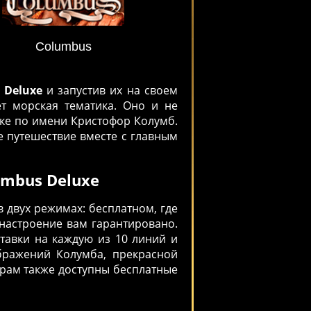
Columbus
 Deluxe
и запустив их на своем
т морская тематика. Оно и не
ике по имени Кристофор Колумб.
е путешествие вместе с главным
mbus Deluxe
 двух режимах: бесплатном, где
 настроение вам гарантировано.
ставки на каждую из 10 линий и
ражений Колумба, прекрасной
ерам также доступны бесплатные