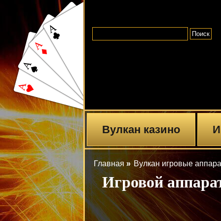
Вулкан казино
И
Главная
»
Вулкан игровые аппара
Игровой аппара