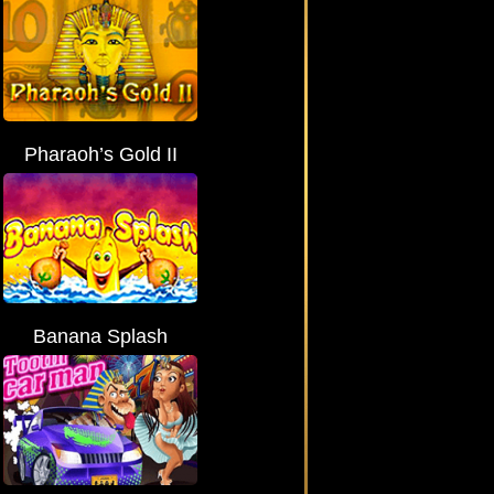
Pharaoh’s Gold II
Banana Splash