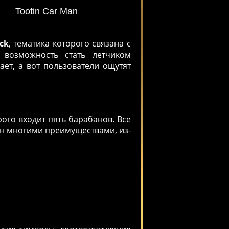
Tootin Car Man
ack
, тематика которого связана с
 возможность стать летчиком
ает, а вот пользователи ощутят
рого входит пять барабанов. Все
ен многими преимуществами, из-