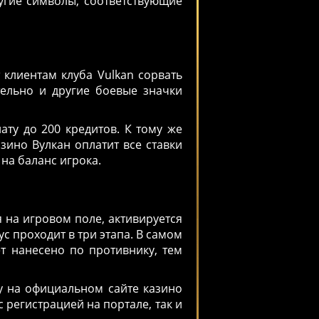
угие символы, соответствующие
 клиентам клуба Vulkan сорвать
тельно и другие боевые значки
ату до 200 кредитов. К тому же
зино Вулкан оплатит все ставки
на баланс игрока.
 на игровом поле, активируется
с проходит в три этапа. В самом
т нанесено по противнику, тем
ру на официальном сайте казино
с регистрацией на портале, так и