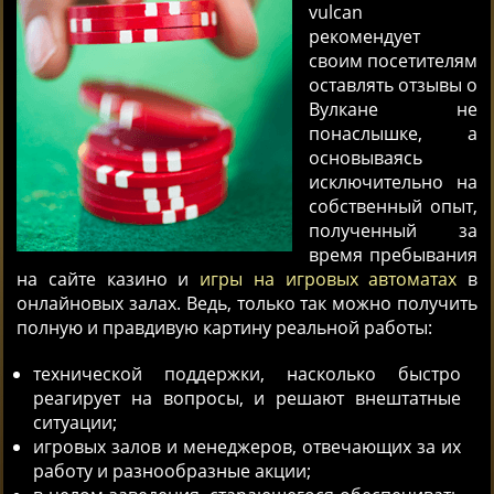
vulcan
рекомендует
своим посетителям
оставлять отзывы о
Вулкане не
понаслышке, а
основываясь
исключительно на
собственный опыт,
полученный за
время пребывания
на сайте казино и
игры на игровых автоматах
в
онлайновых залах. Ведь, только так можно получить
полную и правдивую картину реальной работы:
технической поддержки, насколько быстро
реагирует на вопросы, и решают внештатные
ситуации;
игровых залов и менеджеров, отвечающих за их
работу и разнообразные акции;