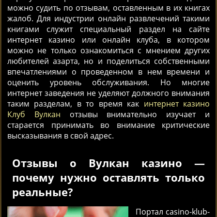
можно судить по отзывам, оставленным в их книгах
жалоб. Для индустрии онлайн развлечений такими
книгами служит специальный раздел на сайте
интернет казино или онлайн клуба, в котором
можно не только ознакомиться с мнением других
любителей азарта, но и поделиться собственными
впечатлениями о проведенном в нем времени и
оценить уровень обслуживания. Но многие
интернет заведения не уделяют должного внимания
таким разделам, в то время как
интернет казино
Клуб Вулкан
отзывы внимательно изучает и
старается принимать во внимание критические
высказывания в свой адрес.
Отзывы о Вулкан казино —
почему нужно оставлять только
реальные?
Портал casino-klub-