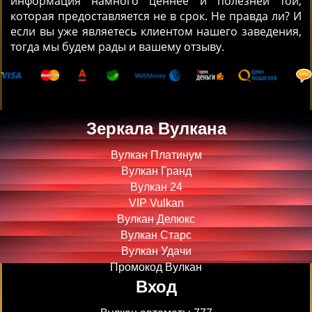
информация намного ценнее и полезней той,
которая предоставляется не в срок. Не правда ли? И
если вы уже являетесь клиентом нашего заведения,
тогда мы будем рады и вашему отзыву.
Зеркала Вулкана
Вулкан Платинум
Вулкан Гранд
Вулкан 24
VIP Vulkan
Вулкан Делюкс
Вулкан Старс
Вулкан Удачи
Промокод Вулкан
Вход