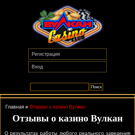
Регистрация
Вход
Главная
»
Отзывы о казино Вулкан
Отзывы о казино Вулкан
О результатах работы любого реального заведения