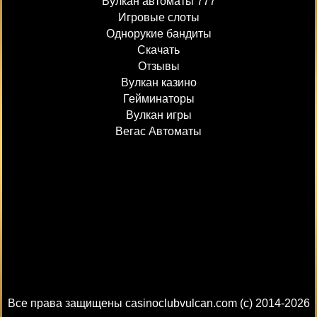
Вулкан автоматы 777
Игровые слоты
Однорукие бандиты
Скачать
Отзывы
Вулкан казино
Гейминаторы
Вулкан игры
Вегас Автоматы
Все права защищены casinoclubvulcan.com (c) 2014-2026