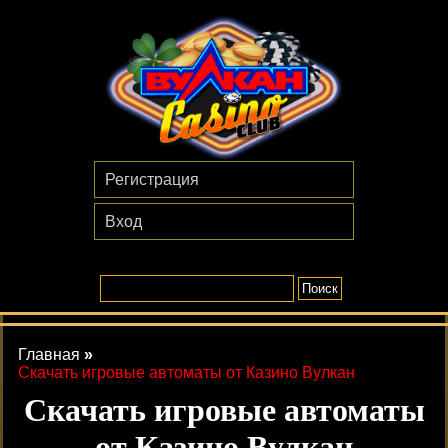
Регистрация
Вход
Главная
»
Скачать игровые автоматы от Казино Вулкан
Скачать игровые автоматы
от Казино Вулкан