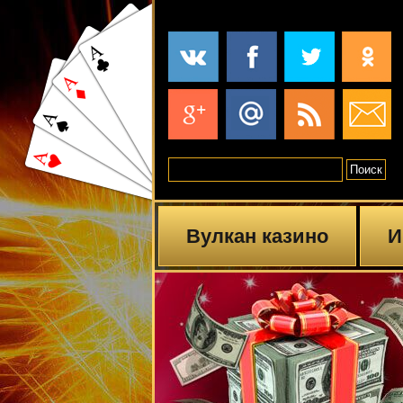
Вулкан казино
И