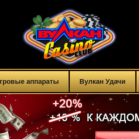
гровые аппараты
Вулкан Удачи