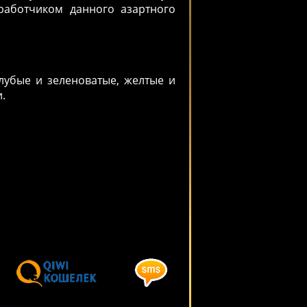
работчиком данного азартного
лубые и зеленоватые, желтые и
.