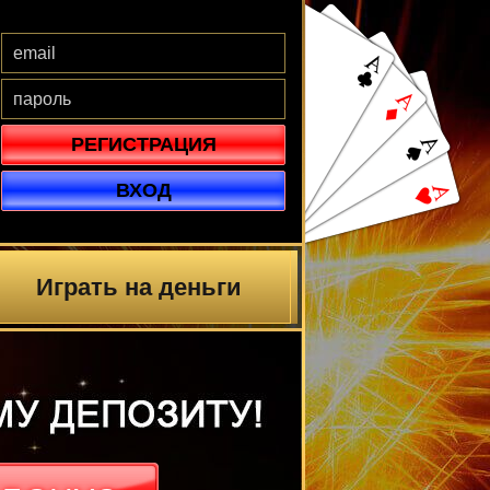
email
пароль
РЕГИСТРАЦИЯ
ВХОД
Играть на деньги