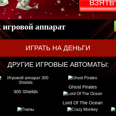
ВЗЯТЬ
 игровой аппарат
ИГРАТЬ НА ДЕНЬГИ
ДРУГИЕ ИГРОВЫЕ АВТОМАТЫ:
Ghost Pirates
300 Shields
Lord Of The Ocean