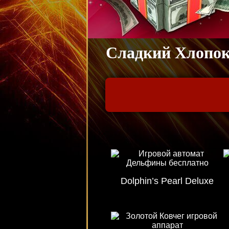
Сладкий Хлопок
Закрыть [X]
Dolphin’s Pearl Deluxe