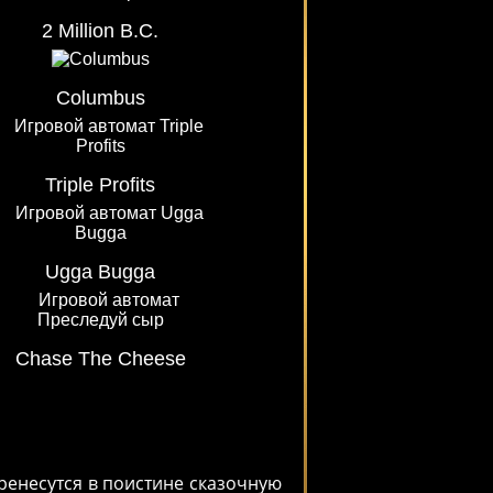
2 Million B.C.
Columbus
Triple Profits
Ugga Bugga
Chase The Cheese
ренесутся в поистине сказочную