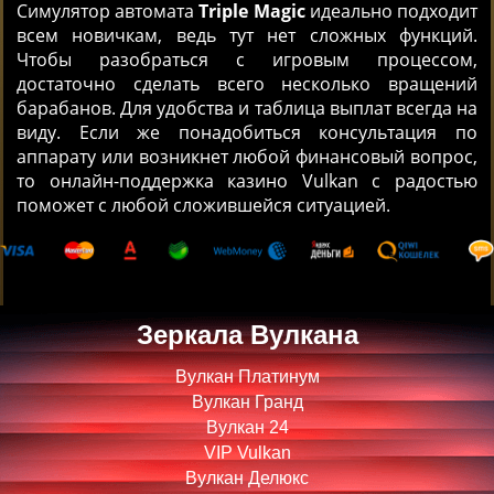
Симулятор автомата
Triple Magic
идеально подходит
всем новичкам, ведь тут нет сложных функций.
Чтобы разобраться с игровым процессом,
достаточно сделать всего несколько вращений
барабанов. Для удобства и таблица выплат всегда на
виду. Если же понадобиться консультация по
аппарату или возникнет любой финансовый вопрос,
то онлайн-поддержка казино Vulkan с радостью
поможет с любой сложившейся ситуацией.
Зеркала Вулкана
Вулкан Платинум
Вулкан Гранд
Вулкан 24
VIP Vulkan
Вулкан Делюкс