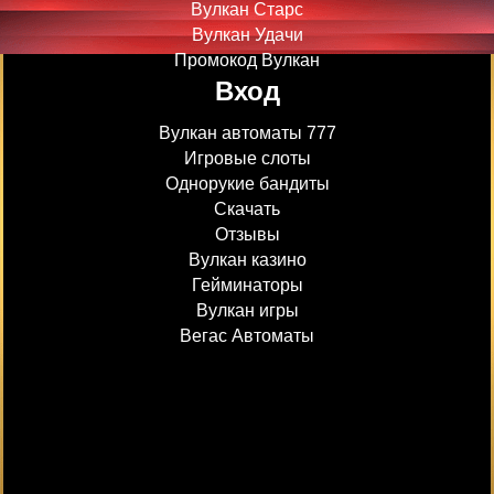
Вулкан Старс
Вулкан Удачи
Промокод Вулкан
Вход
Вулкан автоматы 777
Игровые слоты
Однорукие бандиты
Скачать
Отзывы
Вулкан казино
Гейминаторы
Вулкан игры
Вегас Автоматы