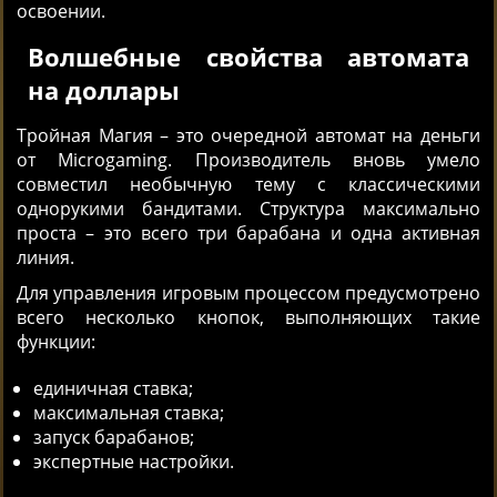
освоении.
Волшебные свойства автомата
на доллары
Тройная Магия – это очередной автомат на деньги
от Microgaming. Производитель вновь умело
совместил необычную тему с классическими
однорукими бандитами. Структура максимально
проста – это всего три барабана и одна активная
линия.
Для управления игровым процессом предусмотрено
всего несколько кнопок, выполняющих такие
функции:
единичная ставка;
максимальная ставка;
запуск барабанов;
экспертные настройки.