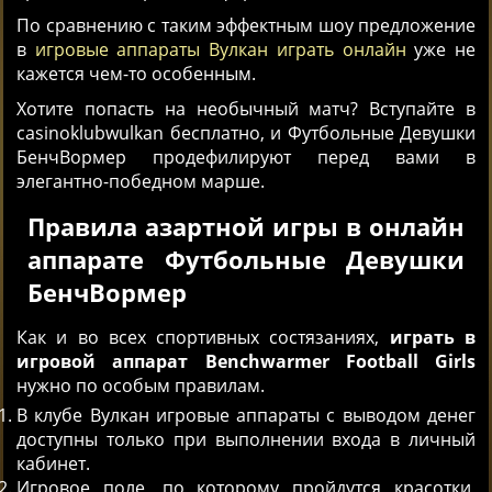
По сравнению с таким эффектным шоу предложение
в
игровые аппараты Вулкан играть онлайн
уже не
кажется чем-то особенным.
Хотите попасть на необычный матч? Вступайте в
casinoklubwulkan бесплатно, и Футбольные Девушки
БенчВормер продефилируют перед вами в
элегантно-победном марше.
Правила азартной игры в онлайн
аппарате Футбольные Девушки
БенчВормер
Как и во всех спортивных состязаниях,
играть в
игровой аппарат Benchwarmer Football Girls
нужно по особым правилам.
В клубе Вулкан игровые аппараты с выводом денег
доступны только при выполнении входа в личный
кабинет.
Игровое поле, по которому пройдутся красотки,