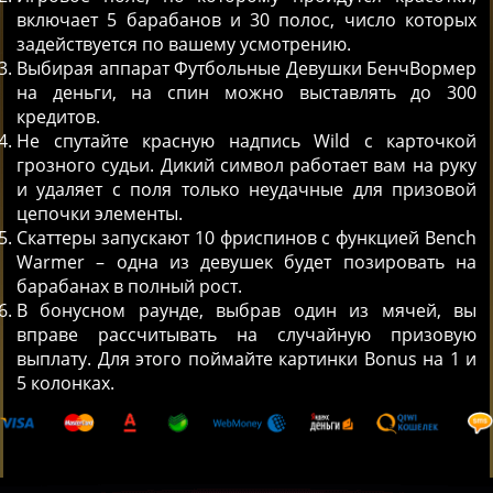
включает 5 барабанов и 30 полос, число которых
задействуется по вашему усмотрению.
Выбирая аппарат Футбольные Девушки БенчВормер
на деньги, на спин можно выставлять до 300
кредитов.
Не спутайте красную надпись Wild с карточкой
грозного судьи. Дикий символ работает вам на руку
и удаляет с поля только неудачные для призовой
цепочки элементы.
Скаттеры запускают 10 фриспинов с функцией Bench
Warmer – одна из девушек будет позировать на
барабанах в полный рост.
В бонусном раунде, выбрав один из мячей, вы
вправе рассчитывать на случайную призовую
выплату. Для этого поймайте картинки Bonus на 1 и
5 колонках.