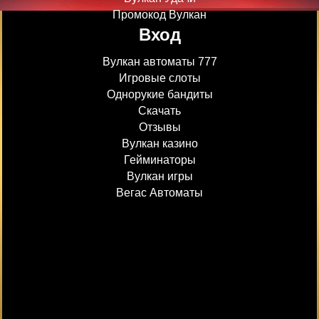
Промокод Вулкан
Вход
Вулкан автоматы 777
Игровые слоты
Однорукие бандиты
Скачать
Отзывы
Вулкан казино
Гейминаторы
Вулкан игры
Вегас Автоматы