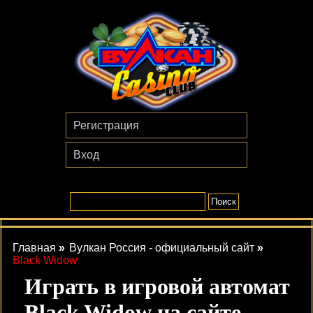
Регистрация
Вход
Главная
»
Вулкан Россия - официальный сайт
»
Black Widow
Играть в игровой автомат
Black Widow на сайте