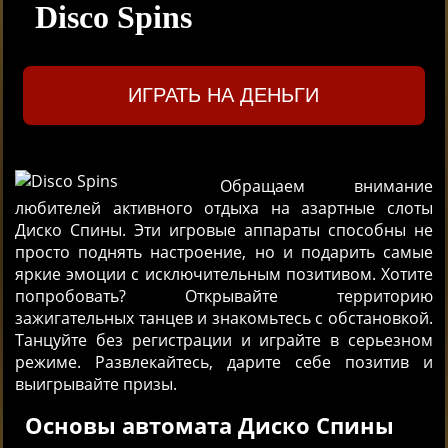
Disco Spins
ИГРАТЬ НА ДЕНЬГИ
Обращаем внимание
любителей активного отдыха на азартные слоты
Диско Спины. Эти игровые аппараты способны не
просто поднять настроение, но и подарить самые
яркие эмоции с исключительным позитивом. Хотите
попробовать? Открывайте территорию
зажигательных танцев и знакомьтесь с обстановкой.
Танцуйте без регистрации и играйте в серьезном
режиме. Развлекайтесь, дарите себе позитив и
выигрывайте призы.
Основы автомата Диско Спины