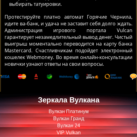
выбирать татуировки.
Протестируйте платно автомат Горячие Чернила,
идите ва-банк, и удача не заставит себя долго ждать.
Администрация игрового портала Vulcan
гарантирует незамедлительный вывод денег. Чистый
выигрыш моментально переводится на карту банка
Mastercard. Счастливчикам подойдет электронный
кошелек Webmoney. Во время онлайн-консультации
новички узнают ответы на свои вопросы.
Зеркала Вулкана
Вулкан Платинум
Вулкан Гранд
Вулкан 24
VIP Vulkan