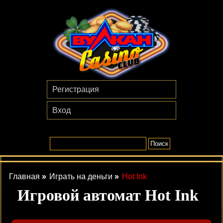
Регистрация
Вход
Главная
»
Играть на деньги
»
Hot Ink
Игровой автомат Hot Ink