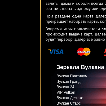
валеты, дамы и короли всегда с
соответствовать одному или од
При раздаче одна карта дилер
прекращает набирать карты, когд
Вовремя игры пользователи
з
происходит выдача карт. Далее
будет перебор, дилер все равно
Зеркала Вулкана
Вулкан Платинум
Вулкан Гранд
Вулкан 24
VIP Vulkan
Вулкан Делюкс
Вулкан Старс