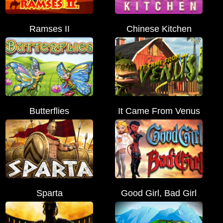
Ramses II
Chinese Kitchen
Butterflies
It Came From Venus
Sparta
Good Girl, Bad Girl