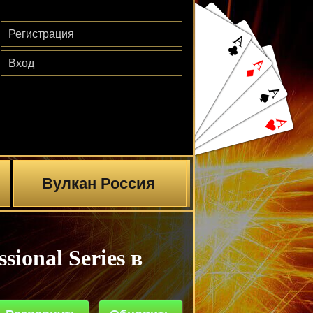
Регистрация
Вход
Вулкан Россия
ional Series в