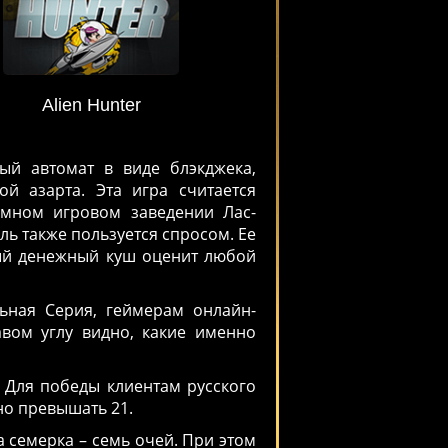
Alien Hunter
итый автомат в виде блэкджека,
й азарта. Эта игра считается
мном игровом заведении Лас-
ль также пользуется спросом. Ее
ый денежный куш оценит любой
ьная Серия, геймерам онлайн-
вом углу видно, какие именно
. Для победы клиентам русского
но превышать 21.
а семерка – семь очей. При этом