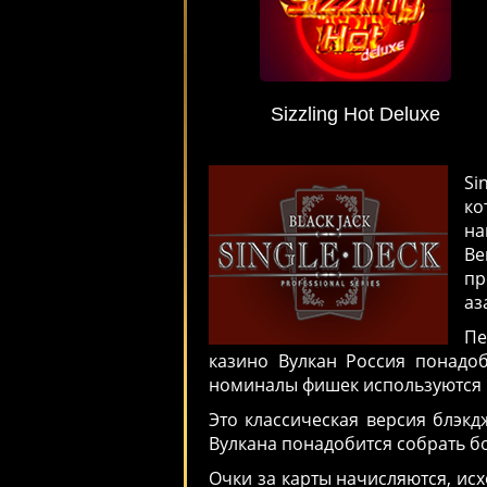
Sizzling Hot Deluxe
Si
ко
на
Ве
пр
аз
Пе
казино Вулкан Россия понадоб
номиналы фишек используются в
Это классическая версия блэкд
Вулкана понадобится собрать б
Очки за карты начисляются, исх