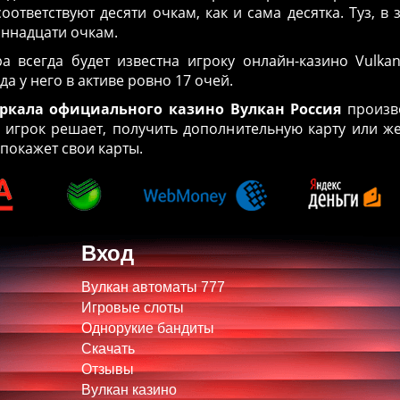
оответствуют десяти очкам, как и сама десятка. Туз, в
иннадцати очкам.
а всегда будет известна игроку онлайн-казино Vulkan
а у него в активе ровно 17 очей.
еркала официального казино Вулкан Россия
произво
 игрок решает, получить дополнительную карту или ж
 покажет свои карты.
Вход
Вулкан автоматы 777
Игровые слоты
Однорукие бандиты
Скачать
Отзывы
Вулкан казино