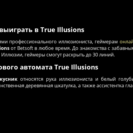
выиграть в True Illusions
иями профессионального иллюзиониста, геймерам
онлай
ions
от Betsoft в любое время. До знакомства с забав
 Иллюзии, геймеры смогут раскрыть до 30 линий.
ого автомата True Illusions
кусник
относятся рука иллюзиониста и белый голубь
нственная деревянная шкатулка, а также ассистентка гла