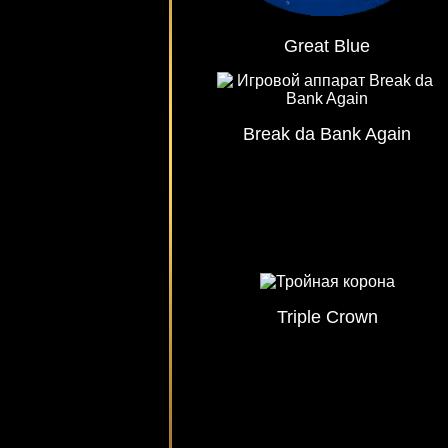
Great Blue
Break da Bank Again
Triple Crown