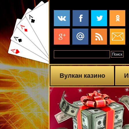
Вулкан казино
И