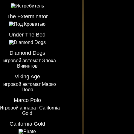
The Exterminator
Under The Bed
Diamond Dogs
Viking Age
Marco Polo
California Gold