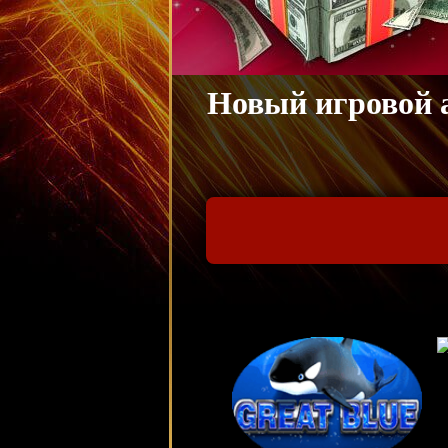
Новый игровой а
Закрыть [X]