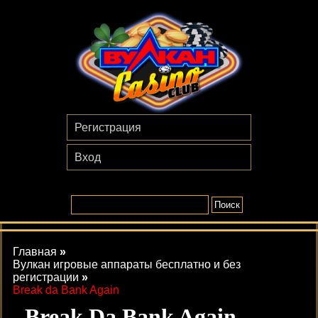
Регистрация
Вход
Главная
»
Вулкан игровые аппараты бесплатно и без
регистрации
»
Break da Bank Again
Break Da Bank Again –