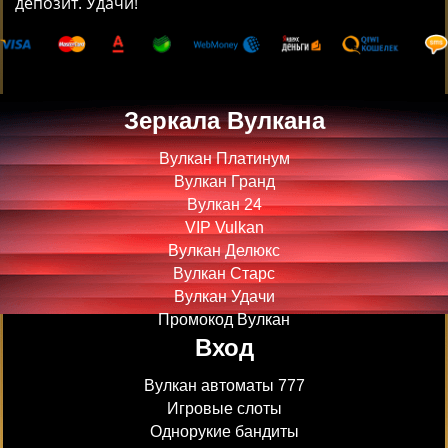
депозит. Удачи!
Зеркала Вулкана
Вулкан Платинум
Вулкан Гранд
Вулкан 24
VIP Vulkan
Вулкан Делюкс
Вулкан Старс
Вулкан Удачи
Промокод Вулкан
Вход
Вулкан автоматы 777
Игровые слоты
Однорукие бандиты