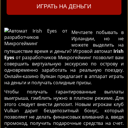
ИГРАТЬ НА ДЕНЬГИ
Мечтаете побывать в
Ирландии, но не
можете выделить на
путешествие время и деньги? Игровой автомат
Irish
Eyes
от разработчиков Микрогейминг позволит вам
совершить виртуальную экскурсию по острову и
одновременно заработать на реальную поездку.
Онлайн-казино Вулкан предлагает в аппарат играть
на деньги и получать солидные призы.
Чтобы получать гарантированные выплаты
выигрыша, гэмблить нужно в платном режиме. Для
этого следует внести депозит. Новым игрокам клуб
Vulkan дарит бездепозитный бонус, который
позволяет не делать финансовых вливаний а, введя
промокод, получить подарочные средства на счет.