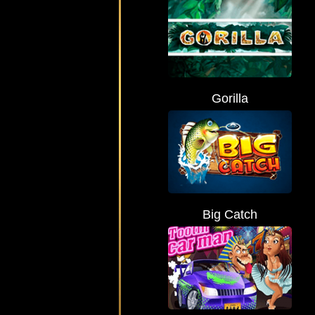
Gorilla
Big Catch