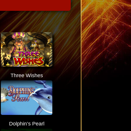
Three Wishes
Dolphin’s Pearl