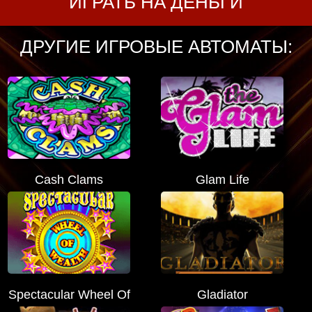
ИГРАТЬ НА ДЕНЬГИ
ДРУГИЕ ИГРОВЫЕ АВТОМАТЫ:
Cash Clams
Glam Life
Spectacular Wheel Of
Gladiator
Wealth