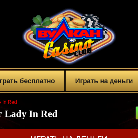
грать бесплатно
Играть на деньги
y In Red
 Lady In Red