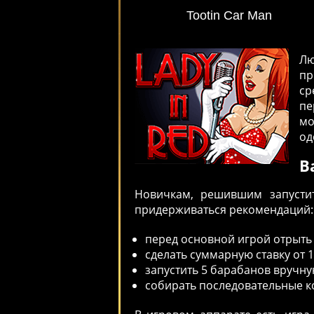
Tootin Car Man
Лю
пр
ср
пе
мо
од
В
Новичкам, решившим запустит
придерживаться рекомендаций:
перед основной игрой отрыть 
сделать суммарную ставку от 
запустить 5 барабанов вручну
собирать последовательные к