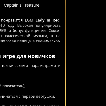
Captain’s Treasure
й понравится EGM
Lady In Red
,
10 году. Высокая популярность
25% и бонус-функциями. Сюжет
рт классической музыки, а на
еволосая певица в сценическом
 игре для новичков
с техническими параметрами и
 показатель);
чинаться с первой вертушки.