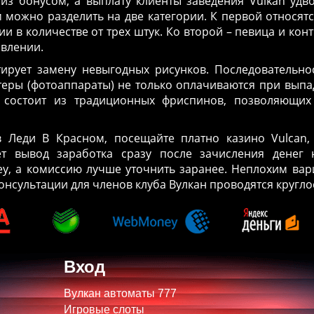
из бонусом, а выплату клиенты заведения Vulkan удв
можно разделить на две категории. К первой относят
и в количестве от трех штук. Ко второй – певица и кон
явлении.
тирует замену невыгодных рисунков. Последовательно
ттеры (фотоаппараты) не только оплачиваются при выпа
 состоит из традиционных фриспинов, позволяющих
 Леди В Красном, посещайте платно казино Vulcan, 
ет вывод заработка сразу после зачисления денег 
, а комиссию лучше уточнить заранее. Неплохим вари
консультации для членов клуба Вулкан проводятся кругло
Вход
Вулкан автоматы 777
Игровые слоты