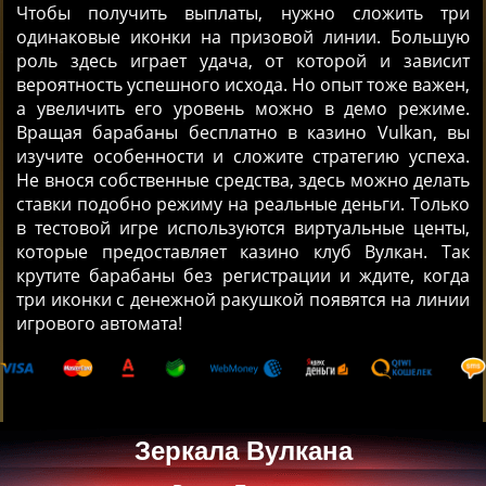
Чтобы получить выплаты, нужно сложить три
одинаковые иконки на призовой линии. Большую
роль здесь играет удача, от которой и зависит
вероятность успешного исхода. Но опыт тоже важен,
а увеличить его уровень можно в демо режиме.
Вращая барабаны бесплатно в казино Vulkan, вы
изучите особенности и сложите стратегию успеха.
Не внося собственные средства, здесь можно делать
ставки подобно режиму на реальные деньги. Только
в тестовой игре используются виртуальные центы,
которые предоставляет казино клуб Вулкан. Так
крутите барабаны без регистрации и ждите, когда
три иконки с денежной ракушкой появятся на линии
игрового автомата!
Зеркала Вулкана