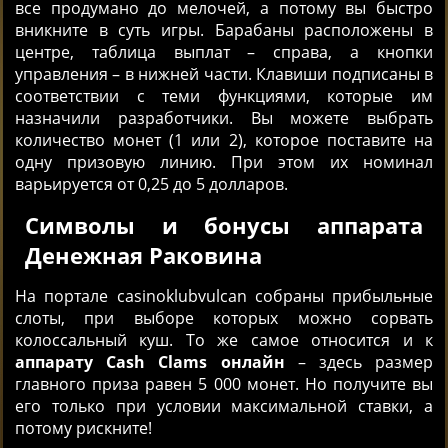
все продумано до мелочей, а потому вы быстро
вникните в суть игры. Барабаны расположены в
центре, таблица выплат – справа, а кнопки
управления – в нижней части. Клавиши подписаны в
соответствии с теми функциями, которые им
назначили разработчики. Вы можете выбрать
количество монет (1 или 2), которое поставите на
одну призовую линию. При этом их номинал
варьируется от 0,25 до 5 долларов.
Символы и бонусы аппарата
Денежная Раковина
На портале casinoklubvulcan собраны прибыльные
слоты, при выборе которых можно сорвать
колоссальный куш. То же самое относится и к
аппарату Cash Clams онлайн
– здесь размер
главного приза равен 5 000 монет. Но получите вы
его только при условии максимальной ставки, а
потому рискните!