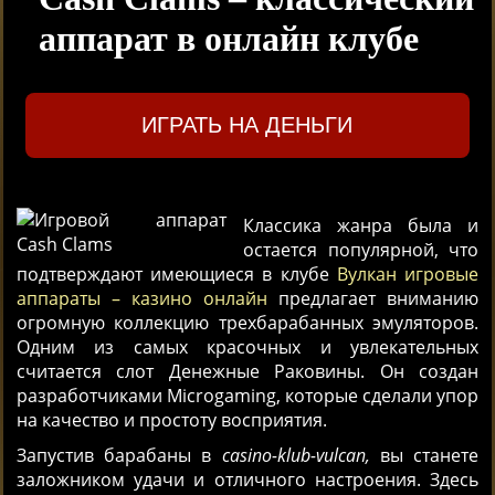
аппарат в онлайн клубе
ИГРАТЬ НА ДЕНЬГИ
Классика жанра была и
остается популярной, что
подтверждают имеющиеся в клубе
Вулкан игровые
аппараты – казино онлайн
предлагает вниманию
огромную коллекцию трехбарабанных эмуляторов.
Одним из самых красочных и увлекательных
считается слот Денежные Раковины. Он создан
разработчиками Microgaming, которые сделали упор
на качество и простоту восприятия.
Запустив барабаны в
casino-klub-vulcan,
вы станете
заложником удачи и отличного настроения. Здесь