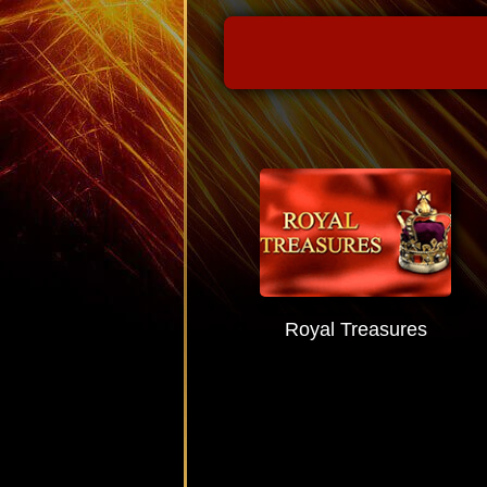
Закрыть [X]
Royal Treasures