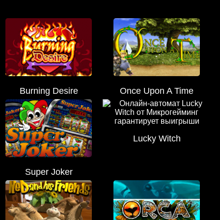
Burning Desire
Once Upon A Time
Lucky Witch
Super Joker