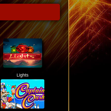
Lights