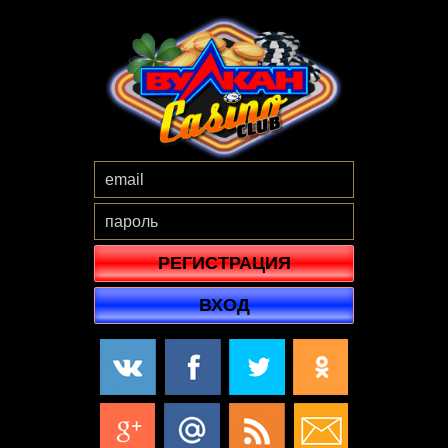
email
пароль
РЕГИСТРАЦИЯ
ВХОД