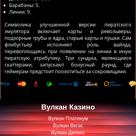
Барабаны: 5.
Линии: 9.
Символика улучшенной версии пиратского
эмулятора включает карты и револьверы,
подзорные трубы и ядра, старые карты и пушки. Сам
флибустьер исполняет роль вайлда,
перевоплощаясь при появлении на линии в иную
пиратскую атрибутику. Три сундука, являющиеся
скаттерами, запускают бонусный раунд, где
геймерам предстоит поохотиться за сокровищами.
Вулкан Казино
Вулкан Платинум
Вулкан Вегас
Вулкан Делюкс