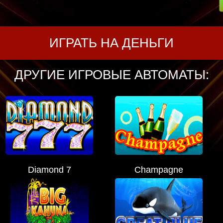
ИГРАТЬ НА ДЕНЬГИ
ДРУГИЕ ИГРОВЫЕ АВТОМАТЫ:
Diamond 7
Champagne