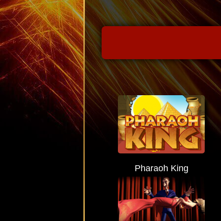
Закрыть [X]
Pharaoh King