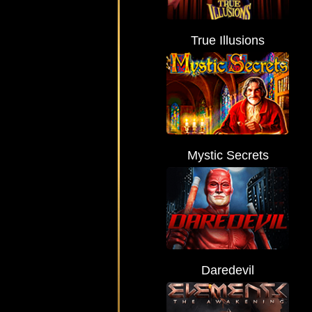
True Illusions
Mystic Secrets
Daredevil