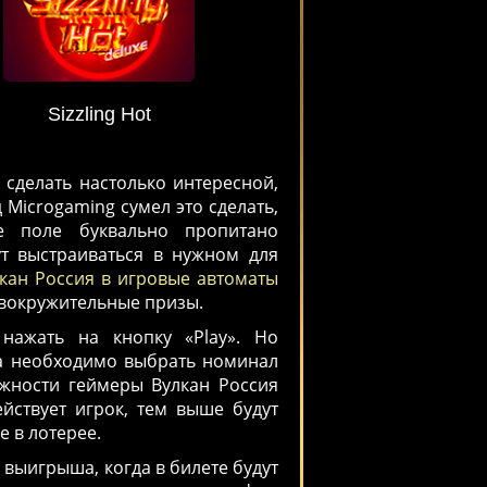
Sizzling Hot
сделать настолько интересной,
 Microgaming сумел это сделать,
ое поле буквально пропитано
ут выстраиваться в нужном для
кан Россия в игровые автоматы
овокружительные призы.
нажать на кнопку «Play». Но
а необходимо выбрать номинал
ожности геймеры Вулкан Россия
йствует игрок, тем выше будут
е в лотерее.
 выигрыша, когда в билете будут